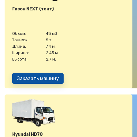
Газон NEXT (тент)
Объем:
48 м3
Тоннаж:
5 т.
Длина:
7.4 м.
Ширина:
2.45 м.
Высота:
2.7 м.
Заказать машину
Hyundai HD78