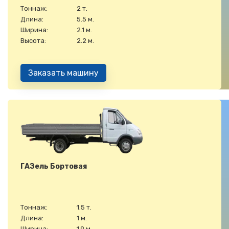
Тоннаж:
2 т.
Длина:
5.5 м.
Ширина:
2.1 м.
Высота:
2.2 м.
Заказать машину
ГАЗель Бортовая
Тоннаж:
1.5 т.
Длина:
1 м.
Ширина:
1.9 м.