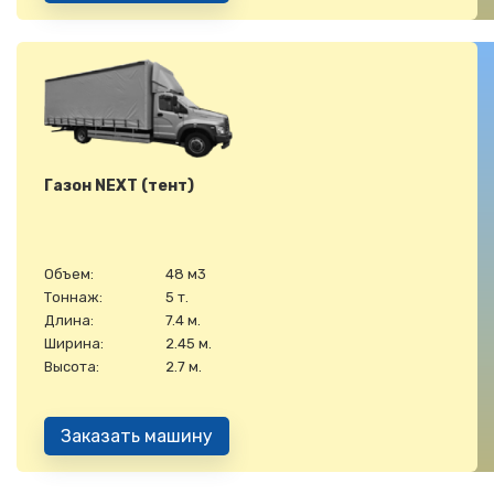
Газон NEXT (тент)
Объем:
48 м3
Тоннаж:
5 т.
Длина:
7.4 м.
Ширина:
2.45 м.
Высота:
2.7 м.
Заказать машину