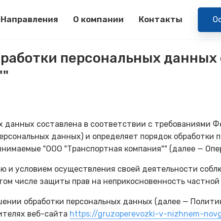
Направления
О компании
Контакты
О
бработки персональных данных 
""
 данных составлена в соответствии с требованиями Фе
персональных данных) и определяет порядок обработки 
нимаемые "ООО "Транспортная компания"" (далее — Опер
лью и условием осуществления своей деятельности собл
 том числе защиты прав на неприкосновенность частной
ошении обработки персональных данных (далее — Полити
ителях веб-сайта
https://gruzoperevozki-v-nizhnem-novg