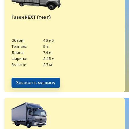
Газон NEXT (тент)
Объем:
48 м3
Тоннаж:
5 т.
Длина:
7.4 м.
Ширина:
2.45 м.
Высота:
2.7 м.
Заказать машину